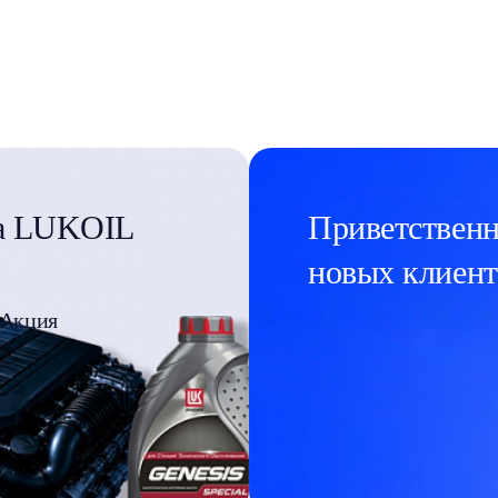
ла LUKOIL
Приветственн
новых клиент
Акция