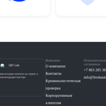
Компания
Пользовательск
соглашение
О компании
+7 863 285 38
Контакты
ии история визитов на сервис и
info@freshauto
рекомендации мастера
Криминалистическая
проверка
Корпоративным
клиентам