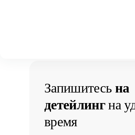
Выберите свой город
Москва
Главная
Услуги
Детейлинг
Полировка и защитное пок
Аксай
Полировка и защит
Волгоград
Воронеж
Краснодар
Запишитесь
на
детейлинг
на у
время