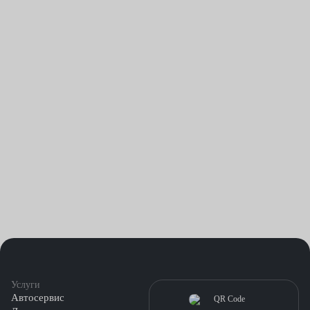
снимают неисправную деталь.
Установка нового элемента выполняется в обратном снятию
порядке.
Работа довольно сложная и ответственная — следует
обращаться в СТО, особенно при подозрении на наличие
сопутствующих неисправностей.
Услуги
Автосервис