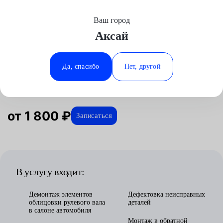
Ваш город
Выберите свой город
Аксай
Москва
Минеральные Воды
Главная
Услуги
Отзывы
Автосервис
Рулевое управление
Замена рулевой колонки
Аксай
Ростов-на-Дону
Да, спасибо
Нет, другой
Замена рулевой колонки в Аксае
Волгоград
Ставрополь
Воронеж
Тюмень
Краснодар
от 1 800 ₽
Записаться
В услугу входит:
Демонтаж элементов
Дефектовка неисправных
облицовки рулевого вала
деталей
в салоне автомобиля
Монтаж в обратной