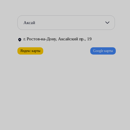
ошибки — слабая затяжка, перезатяжка;
оперативность работ;
Аксай
аккуратная очистка внутренней части диска и
сопутствующих рабочих поверхностей и т. д.
г. Ростов-на-Дону, Аксайский пр., 19
Цена услуги начинается от 2100 рублей. В ходе работ наши
Яндекс карты
Google карты
специалисты демонтируют колеса, проводят разбортировку,
делают балансировку на станке. По желанию автовладельца
закачивают вместо воздуха азот, менее восприимчивый к
увеличению давления.