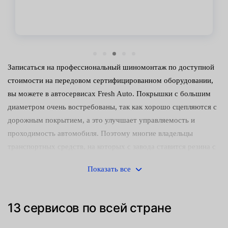
Записаться на профессиональный шиномонтаж по доступной
стоимости на передовом сертифицированном оборудовании,
вы можете в автосервисах Fresh Auto. Покрышки с большим
диаметром очень востребованы, так как хорошо сцепляются с
дорожным покрытием, а это улучшает управляемость и
проходимость автомобиля. Поэтому многие владельцы
транспортных средств, на которых с завода ставится резина с
меньшим размером — устанавливают R17.
Показать все
Какие выгоды вы получите в наших центрах обслуживания:
передовое дилерское оборудование;
13 сервисов по всей стране
технологичный демонтаж и установка, исключающая