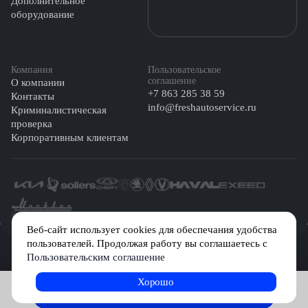
Дополнительное
оборудование
Компания
Пользовательское
соглашение
О компании
+7 863 285 38 59
Контакты
info@freshautoservice.ru
Криминалистическая
проверка
Корпоративным клиентам
©️ 2026 Fresh Auto
Веб-сайт использует cookies для обеспечания удобства
пользователей. Продолжая работу вы соглашаетесь с
Сетевое издание «Первый автомобильный маркетплейс» зарегистрировано
Пользовательским соглашение
Решением Федеральной службы по надзору в сфере связи, информационных
технологий и массовых коммуникаций (Роскомнадзор) № Эл № ФС77-84512 от
29 декабря 2022 г.
Хорошо
Записаться на услугу
Учредитель: Общество с ограниченной ответственностью «МБ-Авто»
Главный редактор: Камышникова Анастасия Игоревна