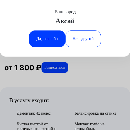
Ваш город
Выберите свой город
Аксай
Москва
Минеральные Воды
Главная
Услуги
Отзывы
Автосервис
Шиномонтажные работы
Шиномонтаж R17
Аксай
Ростов-на-Дону
Да, спасибо
Нет, другой
Шиномонтаж R17 в Аксае
Волгоград
Ставрополь
Воронеж
Тюмень
Краснодар
от 1 800 ₽
Записаться
В услугу входит:
Демонтаж 4х колёс
Балансировка на станке
Чистка щеткой от
Монтаж колёс на
грязевых отложений с
автомобиль