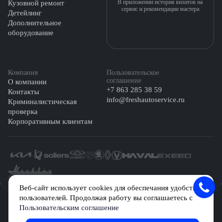
В приложении история визитов на
Кузовной ремонт
сервис и рекомендации мастера
Детейлинг
Дополнительное
оборудование
Компания
Пользовательское
соглашение
О компании
+7 863 285 38 59
Контакты
info@freshautoservice.ru
Криминалистическая
проверка
Корпоративным клиентам
©️ 2026 Fresh Auto
Веб-сайт использует cookies для обеспечания удобства
пользователей. Продолжая работу вы соглашаетесь с
Сетевое издание «Первый автомобильный маркетплейс» зарегистрировано
Пользовательским соглашение
Решением Федеральной службы по надзору в сфере связи, информационных
технологий и массовых коммуникаций (Роскомнадзор) № Эл № ФС77-84512 от