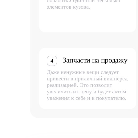
обработки один или несколько
элементов кузова.
Запчасти на продажу
4
Даже ненужные вещи следует
привести в приличный вид перед
реализацией. Это позволит
увеличить их цену и будет актом
уважения к себе и к покупателю.