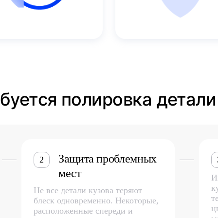
ебуется полировка детали
Защита проблемных
2
мест
И
к
Не все детали кузова теряют
т
блеск одновременно. Некоторые,
ц
расположенные спереди и