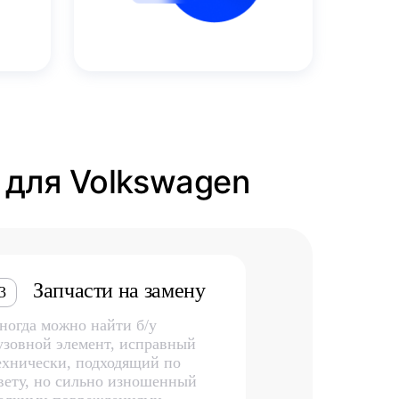
 для Volkswagen
Запчасти на замену
3
ногда можно найти б/у
узовной элемент, исправный
ехнически, подходящий по
вету, но сильно изношенный