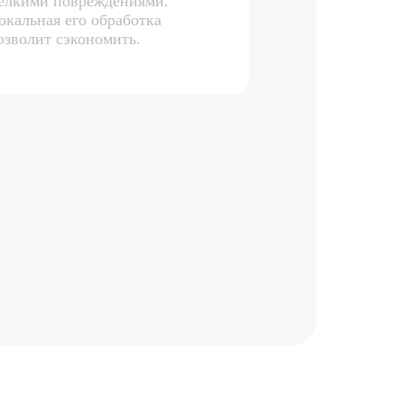
елкими повреждениями.
окальная его обработка
озволит сэкономить.