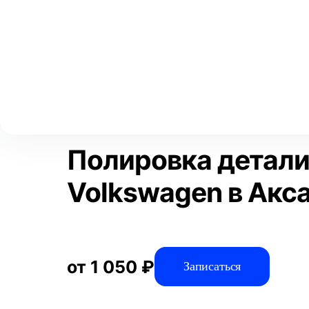
Выберите свой город
Москва
Главная
Услуги
Отзывы
Детейлинг
Полировка и защит
Аксай
Волгоград
Преимущества
Воронеж
Краснодар
Полировка детали
Volkswagen в Акс
от 1 050 ₽
Записаться