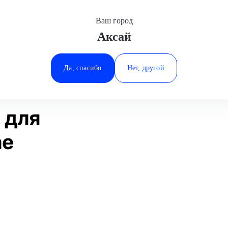
Ваш город
Аксай
Минеральные Воды
ное покрытие
Полировка детали
Volkswagen
Ростов-на-Дону
Да, спасибо
Нет, другой
Ставрополь
Статьи
Отзывы
Тюмень
 для
ае