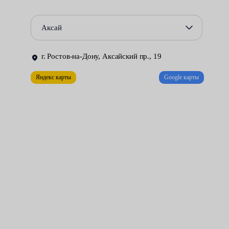
машины. При восстановлении лакокрасочного покрытия
используются те же инструменты и полирующие составы.
Аксай
Однако такая работа требует малого количества расходных
материалов, занимает меньше времени и стоит дешевле.
г. Ростов-на-Дону, Аксайский пр., 19
Всё, что нужно для достижения желаемого результата –
Яндекс карты
Google карты
воспользоваться услугами нашего сервисного центра.