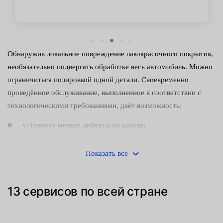
Обнаружив локальное повреждение лакокрасочного покрытия,
необязательно подвергать обработке весь автомобиль. Можно
ограничиться полировкой одной детали. Своевременно
проведённое обслуживание, выполненное в соответствии с
технологическими требованиями, даёт возможность:
устранить мелкие дефекты на краске;
вернуть эмали утраченный блеск;
Показать все
сократить расходы на ремонт транспортного средства.
Это неоднократно подтверждено на практике.
13 сервисов по всей стране
С точки зрения технологии процесс полирования одного
элемента кузова ничем не отличается от полной обработки