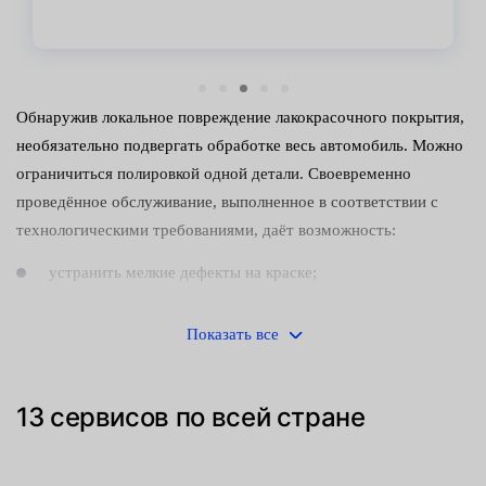
Обнаружив локальное повреждение лакокрасочного покрытия,
необязательно подвергать обработке весь автомобиль. Можно
ограничиться полировкой одной детали. Своевременно
проведённое обслуживание, выполненное в соответствии с
технологическими требованиями, даёт возможность:
устранить мелкие дефекты на краске;
вернуть эмали утраченный блеск;
Показать все
сократить расходы на ремонт транспортного средства.
Это неоднократно подтверждено на практике.
13 сервисов по всей стране
С точки зрения технологии процесс полирования одного
элемента кузова ничем не отличается от полной обработки