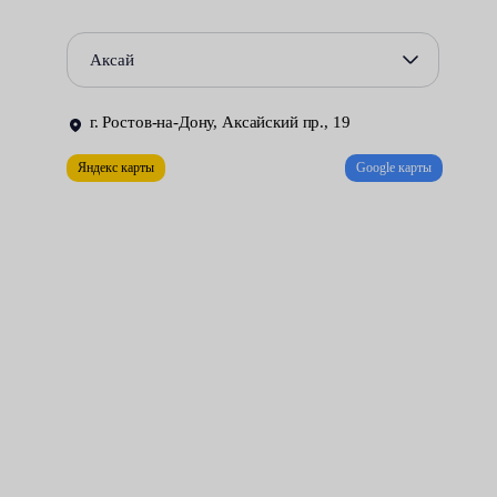
машины. При восстановлении лакокрасочного покрытия
используются те же инструменты и полирующие составы.
Аксай
Однако такая работа требует малого количества расходных
материалов, занимает меньше времени и стоит дешевле.
г. Ростов-на-Дону, Аксайский пр., 19
Всё, что нужно для достижения желаемого результата –
Яндекс карты
Google карты
воспользоваться услугами нашего сервисного центра.