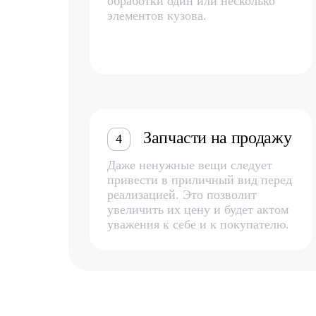
обработки один или несколько
элементов кузова.
Запчасти на продажу
4
Даже ненужные вещи следует
привести в приличный вид перед
реализацией. Это позволит
увеличить их цену и будет актом
уважения к себе и к покупателю.