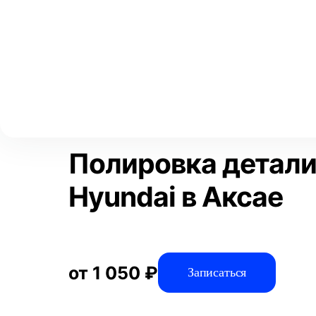
Выберите свой город
Москва
Главная
Услуги
Отзывы
Детейлинг
Полировка и защит
Аксай
Волгоград
Преимущества
Воронеж
Краснодар
Полировка детали
Hyundai в Аксае
от 1 050 ₽
Записаться