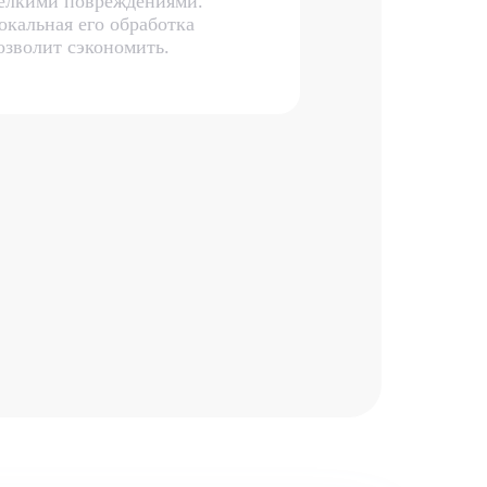
елкими повреждениями.
окальная его обработка
озволит сэкономить.