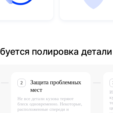
ебуется полировка детали
Защита проблемных
2
мест
И
к
Не все детали кузова теряют
т
блеск одновременно. Некоторые,
ц
расположенные спереди и