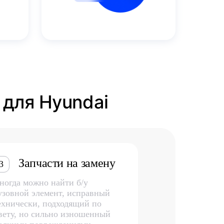
 для Hyundai
Запчасти на замену
3
ногда можно найти б/у
узовной элемент, исправный
ехнически, подходящий по
вету, но сильно изношенный