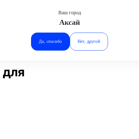
Ваш город
Аксай
Минеральные Воды
ное покрытие
Полировка детали
Hyundai
Ростов-на-Дону
Да, спасибо
Нет, другой
Ставрополь
Статьи
Отзывы
Тюмень
 для