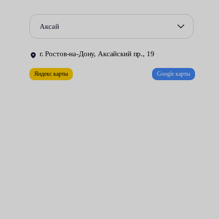
машины. При восстановлении лакокрасочного покрытия
используются те же инструменты и полирующие составы.
Аксай
Однако такая работа требует малого количества расходных
материалов, занимает меньше времени и стоит дешевле.
г. Ростов-на-Дону, Аксайский пр., 19
Всё, что нужно для достижения желаемого результата –
Яндекс карты
Google карты
воспользоваться услугами нашего сервисного центра.