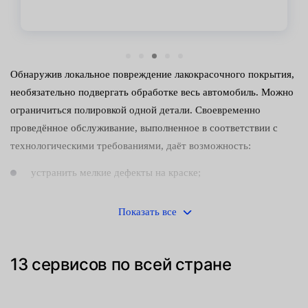
Обнаружив локальное повреждение лакокрасочного покрытия,
необязательно подвергать обработке весь автомобиль. Можно
ограничиться полировкой одной детали. Своевременно
проведённое обслуживание, выполненное в соответствии с
технологическими требованиями, даёт возможность:
устранить мелкие дефекты на краске;
вернуть эмали утраченный блеск;
Показать все
сократить расходы на ремонт транспортного средства.
Это неоднократно подтверждено на практике.
13 сервисов по всей стране
С точки зрения технологии процесс полирования одного
элемента кузова ничем не отличается от полной обработки