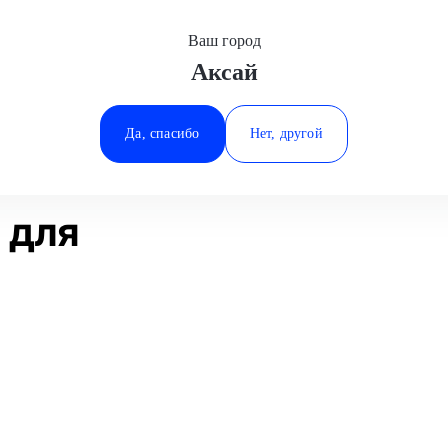
Ваш город
Аксай
Минеральные Воды
ное покрытие
Полировка детали
Changan
Ростов-на-Дону
Да, спасибо
Нет, другой
Ставрополь
Статьи
Отзывы
Тюмень
 для