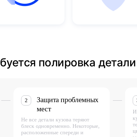
ебуется полировка детал
Защита проблемных
2
мест
И
к
Не все детали кузова теряют
т
блеск одновременно. Некоторые,
ц
расположенные спереди и