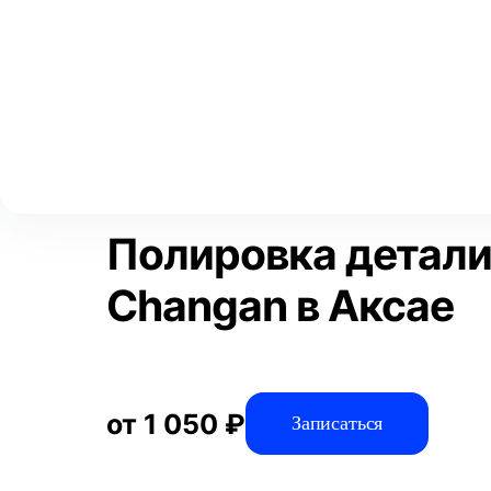
Выберите свой город
Москва
Главная
Услуги
Отзывы
Детейлинг
Полировка и защит
Аксай
Волгоград
Преимущества
Воронеж
Краснодар
Полировка детали
Changan в Аксае
от 1 050 ₽
Записаться