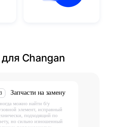
и для Changan
Запчасти на замену
3
ногда можно найти б/у
узовной элемент, исправный
ехнически, подходящий по
вету, но сильно изношенный