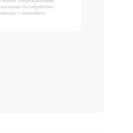
елкими повреждениями.
окальная его обработка
озволит сэкономить.