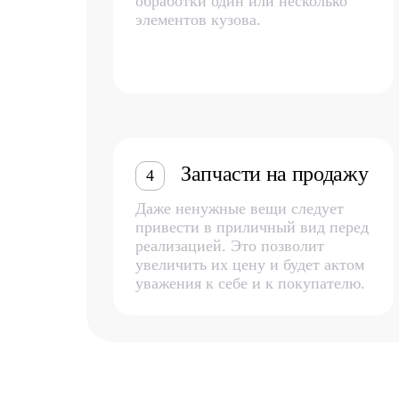
обработки один или несколько
элементов кузова.
Запчасти на продажу
4
Даже ненужные вещи следует
привести в приличный вид перед
реализацией. Это позволит
увеличить их цену и будет актом
уважения к себе и к покупателю.