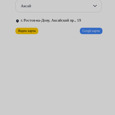
оперативность работ;
Аксай
аккуратная очистка внутренней части диска и
сопутствующих рабочих поверхностей и т. д.
г. Ростов-на-Дону, Аксайский пр., 19
Цена услуги начинается от 2100 рублей. В ходе работ наши
Яндекс карты
Google карты
специалисты демонтируют колеса, проводят разбортировку,
делают балансировку на станке. По желанию автовладельца
закачивают вместо воздуха азот, менее восприимчивый к
увеличению давления.