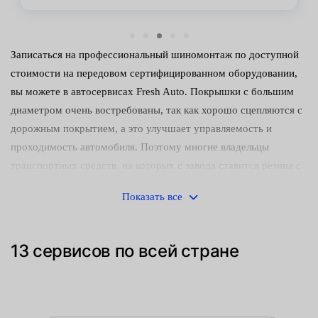
Записаться на профессиональный шиномонтаж по доступной
стоимости на передовом сертифицированном оборудовании,
вы можете в автосервисах Fresh Auto. Покрышки с большим
диаметром очень востребованы, так как хорошо сцепляются с
дорожным покрытием, а это улучшает управляемость и
проходимость автомобиля. Поэтому многие владельцы
транспортных средств, на которых с завода ставится резина с
меньшим размером — устанавливают R17.
Показать все
Какие выгоды вы получите в наших центрах обслуживания:
передовое дилерское оборудование;
13 сервисов по всей стране
технологичный демонтаж и установка, исключающая
ошибки — слабая затяжка, перезатяжка;