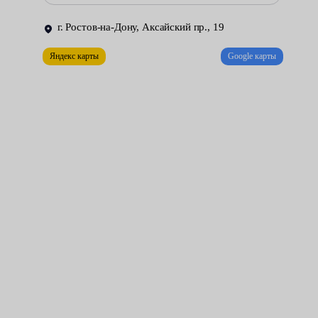
контроль устройств электрики — генератор, стартер;
г. Ростов-на-Дону, Аксайский пр., 19
ревизия состояния ЛКП — делается специальным
Яндекс карты
Google карты
прибором.
Все эти мероприятия проводятся в рамках одной услуги, что
дает вам возможность сэкономить на автосервисе.
Обязательно везите машину на СТО, если транспортное
средство не на гарантии, автомобиль выглядит подозрительно,
отмечаются странные звуки двигателя или КПП.