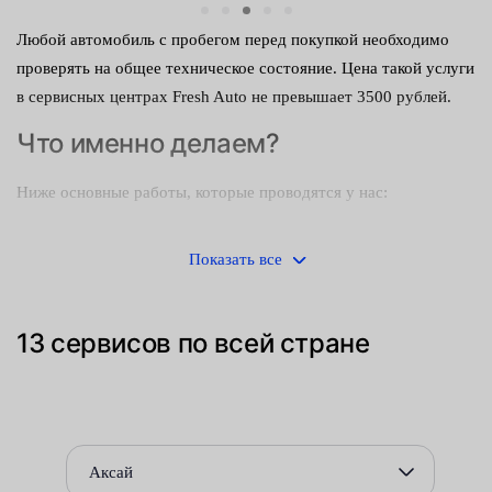
Любой автомобиль с пробегом перед покупкой необходимо
проверять на общее техническое состояние. Цена такой услуги
в сервисных центрах Fresh Auto не превышает 3500 рублей.
Что именно делаем?
Ниже основные работы, которые проводятся у нас:
проверка подвески и рулевого управления
Показать все
осмотр тормозной системы;
выявление протечек тех жидкостей;
13 сервисов по всей стране
механическая и электронная диагностика ДВС;
тестирование климатической системы;
испытание освещения и работы стеклоочистителей;
Аксай