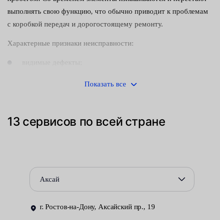
выполнять свою функцию, что обычно приводит к проблемам
с коробкой передач и дорогостоящему ремонту.
Характерные признаки неисправности:
видимые дефекты;
течь трансмиссионного масла.
Показать все
Хотя наличие потеков жидкости иногда может указывать и на
иные поломки. Поэтому при возникновении сомнений, сразу
13 сервисов по всей стране
обращайтесь к специалистам для диагностики авто.
Резиновые прокладки изнашиваются со временем или при
неправильной установке. Способствует быстрому износу и
низкое качество самих запчастей. Сальники устанавливаются
Аксай
на все коробки передач — их количество зависит от типа
привода авто. Главная функция — предотвращать вытекание
г. Ростов-на-Дону, Аксайский пр., 19
масла. Таким образом, они отвечают за срок службы агрегата.