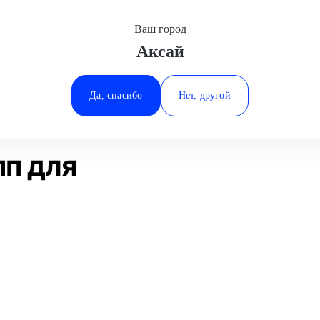
Ваш город
Аксай
Минеральные Воды
Обслуживание акпп
Great Wall
Ростов-на-Дону
Да, спасибо
Нет, другой
Ставрополь
Статьи
Отзывы
Тюмень
п для