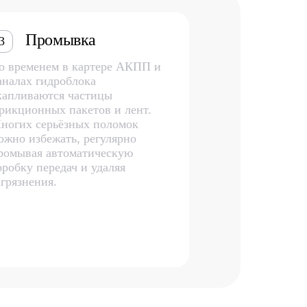
Промывка
3
о временем в картере АКПП и
аналах гидроблока
капливаются частицы
рикционных пакетов и лент.
ногих серьёзных поломок
ожно избежать, регулярно
ромывая автоматическую
оробку передач и удаляя
агрязнения.