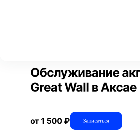
Выберите свой город
Москва
Главная
Услуги
Отзывы
Автосервис
Трансмиссия
Аксай
Волгоград
Преимущества
Воронеж
Краснодар
Обслуживание акп
Great Wall в Аксае
от 1 500 ₽
Записаться