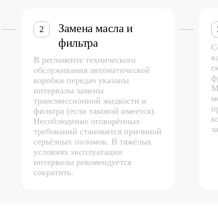
Замена масла и
2
фильтра
С
к
В регламенте технического
с
обслуживания автоматической
ф
коробки передач указаны
М
интервалы замены
м
трансмиссионной жидкости и
п
фильтра (если таковой имеется).
к
Несоблюдение оговорённых
з
требований становится причиной
серьёзных поломок. В тяжёлых
условиях эксплуатации
интервалы рекомендуется
сократить.