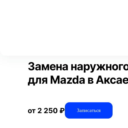
Выберите свой город
Москва
Главная
Услуги
Отзывы
Автосервис
Рулевое управлен
Аксай
Волгоград
Преимущества
Воронеж
Краснодар
Замена наружног
для Mazda в Акса
от 2 250 ₽
Записаться