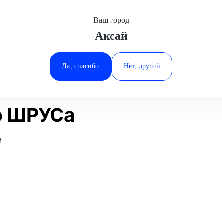
Ваш город
Аксай
Минеральные Воды
ие
Замена наружного ШРУСа
Mazda
Ростов-на-Дону
Да, спасибо
Нет, другой
Ставрополь
Статьи
Отзывы
Тюмень
о ШРУСа
е