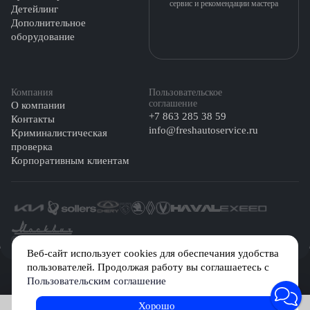
сервис и рекомендации мастера
Детейлинг
Дополнительное
оборудование
Компания
Пользовательское
соглашение
О компании
+7 863 285 38 59
Контакты
info@freshautoservice.ru
Криминалистическая
проверка
Корпоративным клиентам
©️ 2026 Fresh Auto
Веб-сайт использует cookies для обеспечания удобства
пользователей. Продолжая работу вы соглашаетесь с
Сетевое издание «Первый автомобильный маркетплейс» зарегистрировано
Пользовательским соглашение
Решением Федеральной службы по надзору в сфере связи, информационных
технологий и массовых коммуникаций (Роскомнадзор) № Эл № ФС77-84512 от
29 декабря 2022 г.
Хорошо