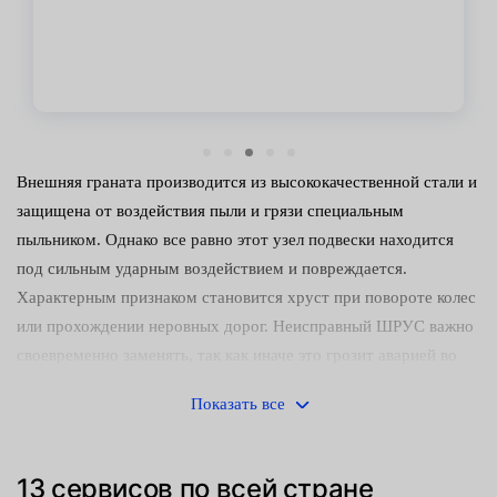
Внешняя граната производится из высококачественной стали и
защищена от воздействия пыли и грязи специальным
пыльником. Однако все равно этот узел подвески находится
под сильным ударным воздействием и повреждается.
Характерным признаком становится хруст при повороте колес
или прохождении неровных дорог. Неисправный ШРУС важно
своевременно заменять, так как иначе это грозит аварией во
время эксплуатации автомобиля.
Показать все
В центрах обслуживания Fresh Auto наружный шарнир
заменяется оперативно и качественно:
13 сервисов по всей стране