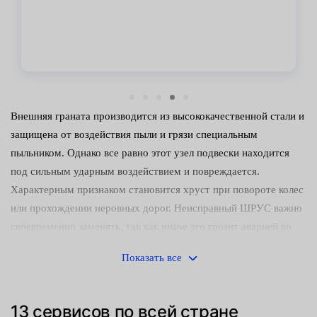
Внешняя граната производится из высококачественной стали и
защищена от воздействия пыли и грязи специальным
пыльником. Однако все равно этот узел подвески находится
под сильным ударным воздействием и повреждается.
Характерным признаком становится хруст при повороте колес
или прохождении неровных дорог. Неисправный ШРУС важно
своевременно заменять, так как иначе это грозит аварией во
время эксплуатации автомобиля.
Показать все
В центрах обслуживания Fresh Auto наружный шарнир
заменяется оперативно и качественно:
13 сервисов по всей стране