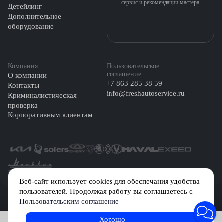
сервис и рекомендации мастера
Детейлинг
Дополнительное
оборудование
Компания
Пользовательское
соглашение
О компании
+7 863 285 38 59
Контакты
info@freshautoservice.ru
Криминалистическая
проверка
Корпоративным клиентам
©️ 2026 Fresh Auto
Веб-сайт использует cookies для обеспечания удобства
пользователей. Продолжая работу вы соглашаетесь с
Сетевое издание «Первый автомобильный маркетплейс» зарегистрировано
Пользовательским соглашение
Решением Федеральной службы по надзору в сфере связи, информационных
технологий и массовых коммуникаций (Роскомнадзор) № Эл № ФС77-84512 от
29 декабря 2022 г.
Хорошо