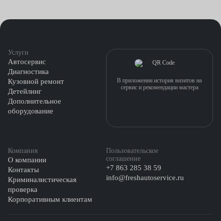
демонтируют крышку ГРМ;
делают метки на распредвале и коленвале;
Услуги
ослабляют привод;
Автосервис
Диагностика
вытаскивают распредвал и клапанные пружины;
В приложении история визитов на
Кузовной ремонт
сервис и рекомендации мастера
Детейлинг
Дополнительное
снимают колпачки, используя специнструменты;
оборудование
смазывают шток маслом;
устанавливают новые детали — насаживают и
Компания
Пользовательское
запрессовывают до упора.
соглашение
О компании
+7 863 285 38 59
Контакты
Если уплотнители длительное время не заменялись, также
info@freshautoservice.ru
Криминалистическая
потребуется очистка камер сгорания от нагара.
проверка
Корпоративным клиентам