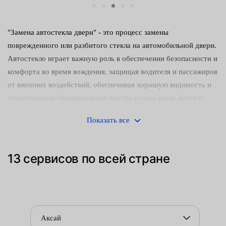
"Замена автостекла двери" - это процесс замены
поврежденного или разбитого стекла на автомобильной двери.
Автостекло играет важную роль в обеспечении безопасности и
комфорта во время вождения, защищая водителя и пассажиров
от внешних воздействий, обеспечивая хорошую видимость и
предотвращая проникновение внутрь салона пыли, влаги и
шума. Замена может потребоваться в случае трещин, сколов,
Показать все
разбития или других повреждений, которые могут негативно
повлиять на функциональность и безопасность автомобиля.
Процедура замены включает удаление поврежденного стекла,
13 сервисов по всей стране
очистку поверхности, установку нового стекла с
использованием специализированных материалов и техник, а
также проверку и настройку, чтобы гарантировать правильную
посадку и работу. Квалифицированные специалисты и
специализированное оборудование играют важную роль в
Аксай