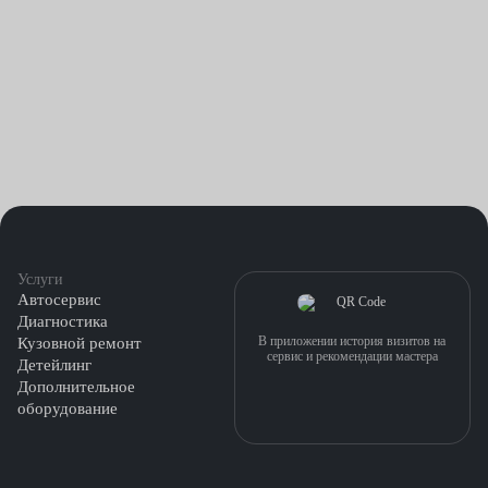
неотложной мерой для восстановления безопасности
автомобиля.
Вандализм: Некоторые случаи вандализма могут привести
к повреждению автостекла двери, включая надписи, удары
или разбивание стекла. Замена автостекла в таких
ситуациях поможет вернуть автомобиль в надлежащее
состояние и защитить его от негативных воздействий.
Естественный износ и старение: Стекло на автомобиле со
Услуги
временем изнашивается. Мелкие трещины или сколы
Автосервис
могут появляться в результате повседневного
Диагностика
использования автомобиля. В таких случаях замена
В приложении история визитов на
Кузовной ремонт
сервис и рекомендации мастера
Детейлинг
рекомендована для поддержания безопасности и качества
Дополнительное
видимости.
оборудование
Важно отметить, что ремонт или замена автостекла двери
должны проводиться профессиональными специалистами,