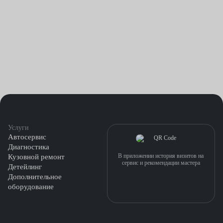
неотложной мерой для восстановления безопасности
автомобиля.
Вандализм: Некоторые случаи вандализма могут привести
к повреждению автостекла двери, включая надписи, удары
или разбивание стекла. Замена автостекла в таких
ситуациях поможет вернуть автомобиль в надлежащее
состояние и защитить его от негативных воздействий.
Естественный износ и старение: Стекло на автомобиле со
Услуги
временем изнашивается. Мелкие трещины или сколы
Автосервис
могут появляться в результате повседневного
Диагностика
использования автомобиля. В таких случаях замена
В приложении история визитов на
Кузовной ремонт
сервис и рекомендации мастера
Детейлинг
рекомендована для поддержания безопасности и качества
Дополнительное
видимости.
оборудование
Важно отметить, что ремонт или замена автостекла двери
должны проводиться профессиональными специалистами,