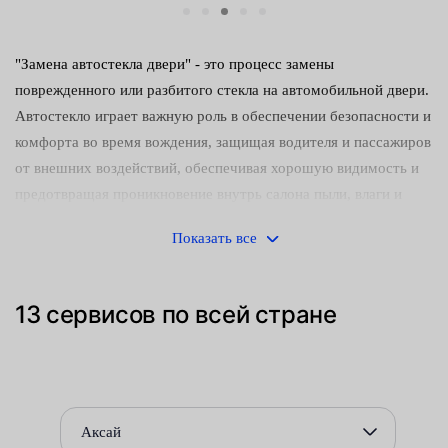
"Замена автостекла двери" - это процесс замены
поврежденного или разбитого стекла на автомобильной двери.
Автостекло играет важную роль в обеспечении безопасности и
комфорта во время вождения, защищая водителя и пассажиров
от внешних воздействий, обеспечивая хорошую видимость и
предотвращая проникновение внутрь салона пыли, влаги и
шума. Замена может потребоваться в случае трещин, сколов,
Показать все
разбития или других повреждений, которые могут негативно
повлиять на функциональность и безопасность автомобиля.
Процедура замены включает удаление поврежденного стекла,
13 сервисов по всей стране
очистку поверхности, установку нового стекла с
использованием специализированных материалов и техник, а
также проверку и настройку, чтобы гарантировать правильную
посадку и работу. Квалифицированные специалисты и
специализированное оборудование играют важную роль в
Аксай